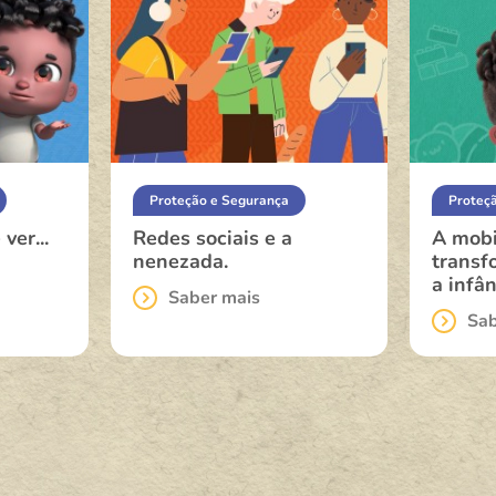
Proteção e Segurança
Proteç
er...
Redes sociais e a
A mobi
nenezada.
transf
a infân
Saber mais
Sab