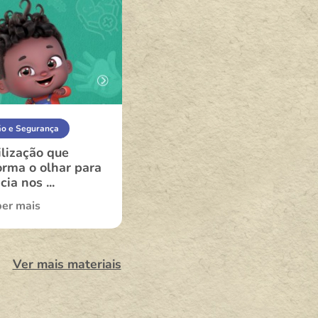
ão e Segurança
Proteção e Segurança
lização que
Nelson chegou em Mogi
orma o olhar para
das Cruzes!
cia nos ...
Saber mais
er mais
Ver mais materiais