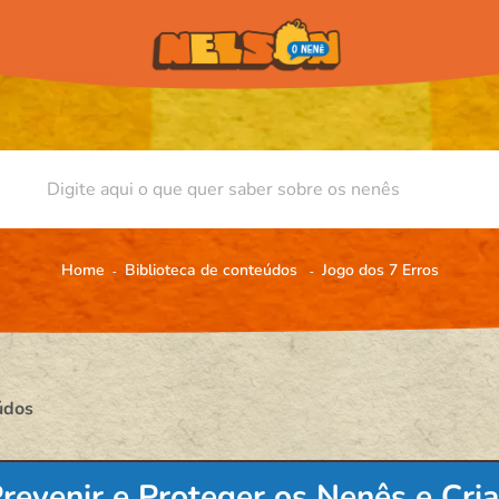
Home
Biblioteca de conteúdos
Jogo dos 7 Erros
údos
evenir e Proteger os Nenês e Cri