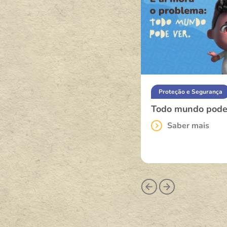
Proteção e Segurança
Proteção e Segurança
Dia Mundial contra o
Todo mundo pode v
Trabalho Infantil
Saber mais
Saber mais