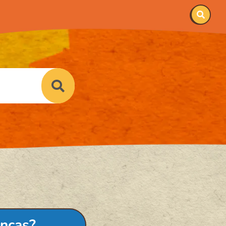
anças?