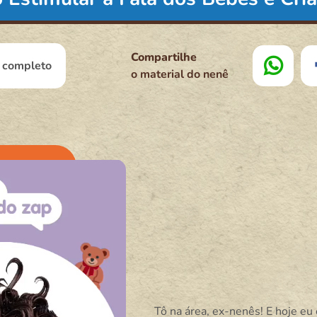
Compartilhe
l completo
o material do nenê
Tô na área, ex-nenês! E hoje eu