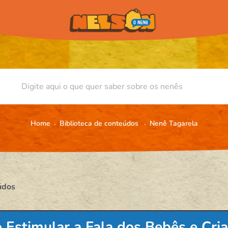
Home
Biblioteca de conteúdos
Nenê Tagarela
údos
Estimular a Fala dos Bebês e Cri