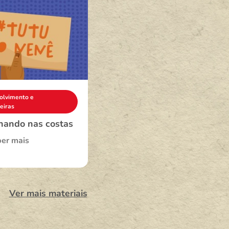
olvimento e
Desenvolvimento e
eiras
Brincadeiras
ando nas costas
Mil dias que valem por
uma vida!
er mais
Saber mais
Ver mais materiais